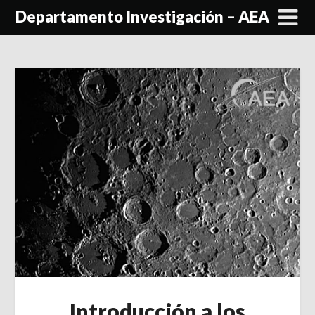
Skip
Departamento Investigación – AEA
to
content
Introducción a los